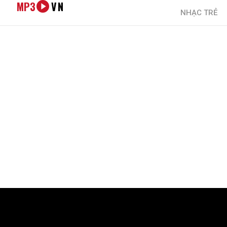
MP3
VN
NHẠC TRẺ