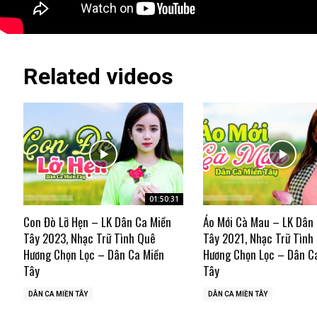
Related videos
01:50:31
Con Đò Lỡ Hẹn – LK Dân Ca Miền
Áo Mới Cà Mau – LK Dân
Tây 2023, Nhạc Trữ Tình Quê
Tây 2021, Nhạc Trữ Tình
Hương Chọn Lọc – Dân Ca Miền
Hương Chọn Lọc – Dân C
Tây
Tây
DÂN CA MIỀN TÂY
DÂN CA MIỀN TÂY