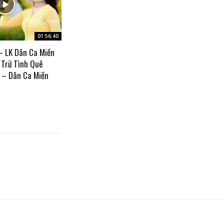
01:56:40
– LK Dân Ca Miền
 Trữ Tình Quê
 – Dân Ca Miền