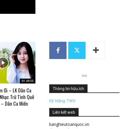
Ads
01:49:55
Thông tin hữu ích
m Ơi – LK Dân Ca
 Nhạc Trữ Tình Quê
Kỹ Năng TWV
 – Dân Ca Miền
Liên kết web
banghieutoanquoc.vn