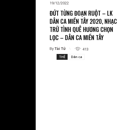
19/12/2022
ĐỨT TỪNG ĐOẠN RUỘT – LK
DÂN CA MIỀN TÂY 2020, NHẠC
TRỮ TÌNH QUÊ HƯƠNG CHỌN
LỌC – DÂN CA MIỀN TÂY
By
Tài Tử
413
THẺ
Dân ca