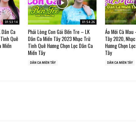
01:53:14
01:54:26
K Dân Ca
Phải Lòng Con Gái Bến Tre – LK
Áo Mới Cà Mau 
 Tình Quê
Dân Ca Miền Tây 2023 Nhạc Trữ
Tây 2020, Nhạc
a Miền
Tình Quê Hương Chọn Lọc Dân Ca
Hương Chọn Lọc
Miền Tây
Tây
DÂN CA MIỀN TÂY
DÂN CA MIỀN TÂY