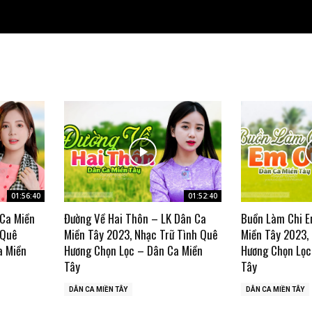
01:56:40
01:52:40
 Ca Miền
Đường Về Hai Thôn – LK Dân Ca
Buồn Làm Chi E
 Quê
Miền Tây 2023, Nhạc Trữ Tình Quê
Miền Tây 2023,
a Miền
Hương Chọn Lọc – Dân Ca Miền
Hương Chọn Lọc
Tây
Tây
DÂN CA MIỀN TÂY
DÂN CA MIỀN TÂY