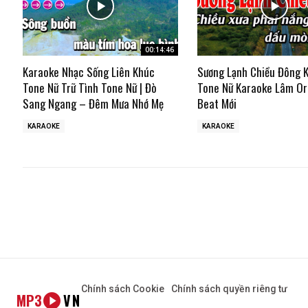
00:14:46
Karaoke Nhạc Sống Liên Khúc
Sương Lạnh Chiều Đông 
Tone Nữ Trữ Tình Tone Nữ | Đò
Tone Nữ Karaoke Lâm Or
Sang Ngang – Đêm Mưa Nhớ Mẹ
Beat Mới
KARAOKE
KARAOKE
Chính sách Cookie
Chính sách quyền riêng tư
MP3
VN