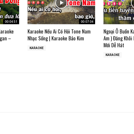
00:04:51
00:07:04
Karaoke
Karaoke Nếu Ai Có Hỏi Tone Nam
Ngoại Ô Buồn K
gan –
Nhạc Sống | Karaoke Bảo Kim
Am ) Đăng Khôi
Mới Dễ Hát
KARAOKE
KARAOKE