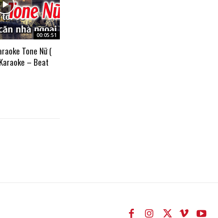
00:05:51
araoke Tone Nữ (
 Karaoke – Beat