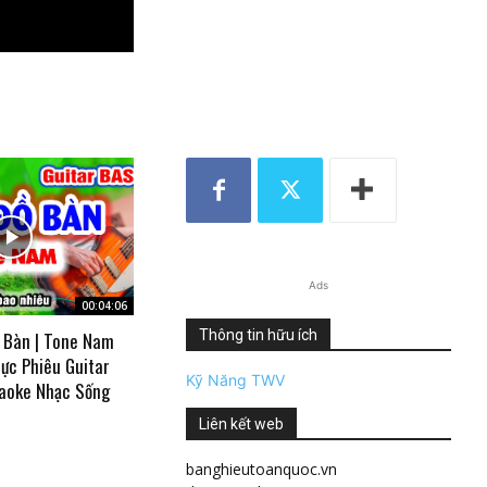
Ads
00:04:06
Thông tin hữu ích
 Bàn | Tone Nam
ực Phiêu Guitar
Kỹ Năng TWV
aoke Nhạc Sống
Liên kết web
banghieutoanquoc.vn