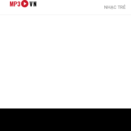
MP3
VN
NHẠC TRẺ