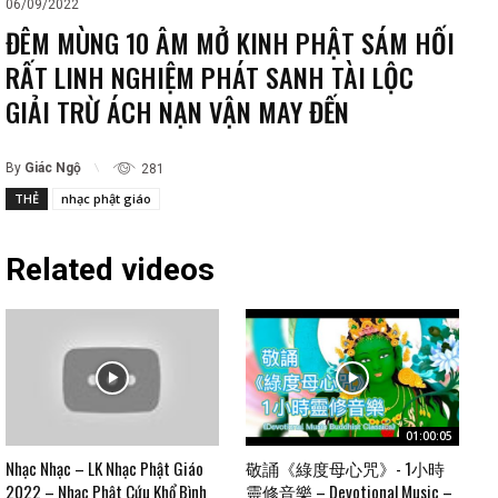
06/09/2022
ĐÊM MÙNG 10 ÂM MỞ KINH PHẬT SÁM HỐI
RẤT LINH NGHIỆM PHÁT SANH TÀI LỘC
GIẢI TRỪ ÁCH NẠN VẬN MAY ĐẾN
By
Giác Ngộ
281
THẺ
nhạc phật giáo
Related videos
01:00:05
Nhạc Nhạc – LK Nhạc Phật Giáo
敬誦《綠度母心咒》- 1小時
2022 – Nhạc Phật Cứu Khổ Bình
靈修音樂 – Devotional Music –