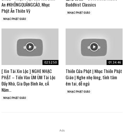
An #KHÔNGQUẢNGCÁO, Nhạc
Buddhist Classics
Phật Ân Thiên Vỹ
NHẠC PHẬT GIÁO
NHẠC PHẬT GIÁO
02:52:50
01:34:46
[ Xin Tài Xin Lộc ] NGHE NHẠC
Thiền Cửa Phật | Nhạc Thiền Phật
PHẬT – Tiền Vào ÙM ÙM Tài Lộc
Giáo | Nghe nhẹ lòng, tĩnh tâm
Đầy Nhà, Gia Đạo Bình An, cẢ
êm tai, dễ ngủ
Năm...
NHẠC PHẬT GIÁO
NHẠC PHẬT GIÁO
Ads