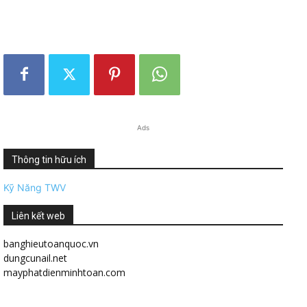
Ads
Thông tin hữu ích
Kỹ Năng TWV
Liên kết web
banghieutoanquoc.vn
dungcunail.net
mayphatdienminhtoan.com