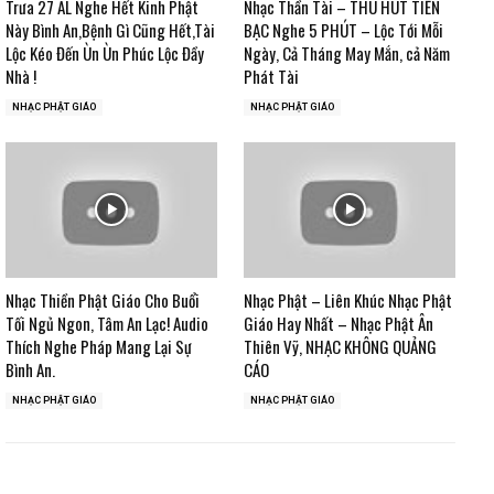
Trưa 27 ÂL Nghe Hết Kinh Phật
Nhạc Thần Tài – THU HÚT TIỀN
Này Bình An,Bệnh Gì Cũng Hết,Tài
BẠC Nghe 5 PHÚT – Lộc Tới Mỗi
Lộc Kéo Đến Ùn Ùn Phúc Lộc Đầy
Ngày, Cả Tháng May Mắn, cả Năm
Nhà !
Phát Tài
NHẠC PHẬT GIÁO
NHẠC PHẬT GIÁO
Nhạc Thiền Phật Giáo Cho Buổi
Nhạc Phật – Liên Khúc Nhạc Phật
Tối Ngủ Ngon, Tâm An Lạc! Audio
Giáo Hay Nhất – Nhạc Phật Ân
Thích Nghe Pháp Mang Lại Sự
Thiên Vỹ, NHẠC KHÔNG QUẢNG
Bình An.
CÁO
NHẠC PHẬT GIÁO
NHẠC PHẬT GIÁO