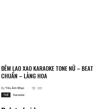
ĐÊM LAO XAO KARAOKE TONE NỮ – BEAT
CHUẨN – LÀNG HOA
By
Yêu Âm Nhạc
331
THẺ
Karaoke