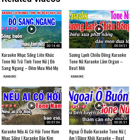
00:14:46
00:04:51
Karaoke Nhạc Sống Liên Khúc
Sương Lạnh Chiều Đông Karaoke
Tone Nữ Trữ Tình Tone Nữ | Đò
Tone Nữ Karaoke Lâm Organ –
Sang Ngang – Đêm Mưa Nhớ Mẹ
Beat Mới
KARAOKE
KARAOKE
00:07:04
00:05:51
Karaoke Nếu Ai Có Hỏi Tone Nam
Ngoại Ô Buồn Karaoke Tone Nữ (
Nhạc Sống | Karaoke Bảo Kim
Am ) Đăng Khôi Karaoke – Beat