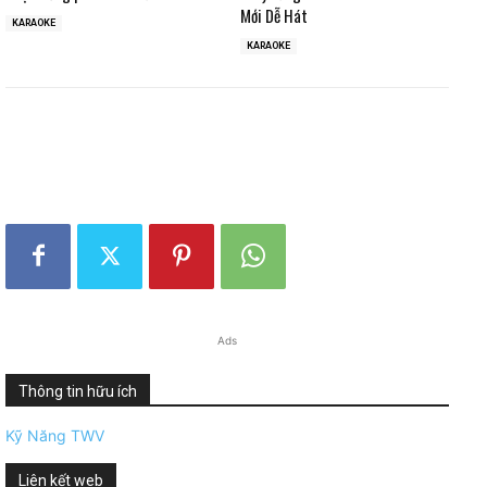
Mới Dễ Hát
KARAOKE
KARAOKE
Ads
Thông tin hữu ích
Kỹ Năng TWV
Liên kết web