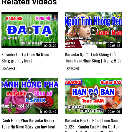
Related videos
00:05:29
00:05:42
Karaoke Đa Tạ Tone Nữ Nhạc
Karaoke Người Tình Không Đến
Sống gia huy beat
Tone Nam Nhạc Sống | Trọng Hiếu
KARAOKE
KARAOKE
00:03:47
00:04:06
Cánh Hồng Phai Karaoke Remix
Karaoke Hận Đồ Bàn | Tone Nam
Tone Nữ Nhạc Sống gia huy beat
2023 | Rumba Cực Phiêu Guitar