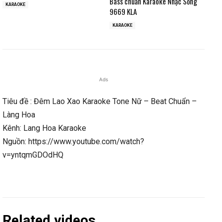
Bass chuẩn Karaoke Nhạc Sống
KARAOKE
9669 KLA
KARAOKE
Ads
Tiêu đề : Đêm Lao Xao Karaoke Tone Nữ – Beat Chuẩn –
Làng Hoa
Kênh: Lang Hoa Karaoke
Nguồn: https://www.youtube.com/watch?
v=yntqmGDOdHQ
Related videos