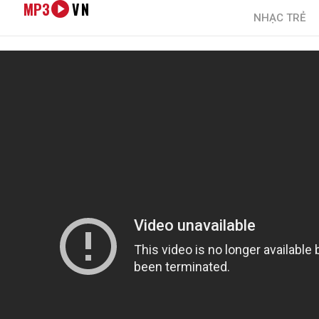
MP3
VN
NHẠC TRẺ