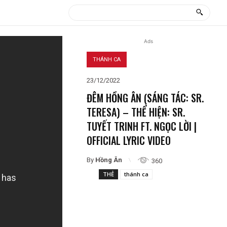
Ads
THÁNH CA
23/12/2022
ĐÊM HỒNG ÂN (SÁNG TÁC: SR.
TERESA) – THỂ HIỆN: SR.
TUYẾT TRINH FT. NGỌC LỜI |
OFFICIAL LYRIC VIDEO
By
Hồng Ân
360
THẺ
thánh ca