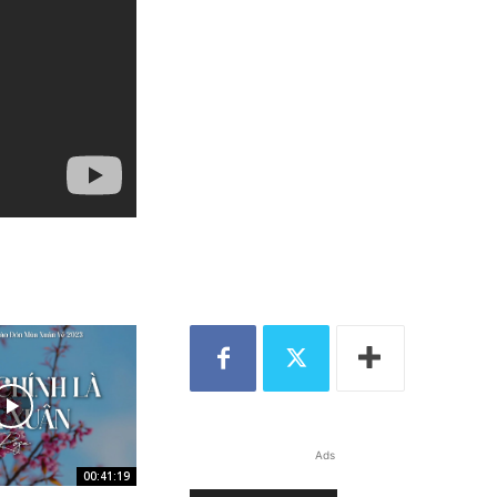
Ads
00:41:19