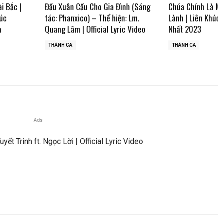
ài Bắc |
Đầu Xuân Cầu Cho Gia Đình (Sáng
Chúa Chính Là 
úc
tác: Phanxico) – Thể hiện: Lm.
Lành | Liên Khú
a
Quang Lâm | Official Lyric Video
Nhất 2023
THÁNH CA
THÁNH CA
Ads
yết Trinh ft. Ngọc Lời | Official Lyric Video