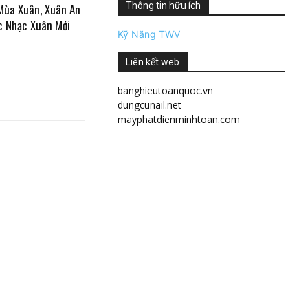
Thông tin hữu ích
Mùa Xuân, Xuân An
c Nhạc Xuân Mới
Kỹ Năng TWV
Liên kết web
banghieutoanquoc.vn
dungcunail.net
mayphatdienminhtoan.com