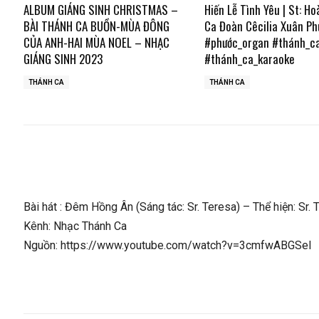
ALBUM GIÁNG SINH CHRISTMAS –
Hiến Lễ Tình Yêu | St: Ho
BÀI THÁNH CA BUỒN-MÙA ĐÔNG
Ca Đoàn Cêcilia Xuân Ph
CỦA ANH-HAI MÙA NOEL – NHẠC
#phước_organ #thánh_c
GIÁNG SINH 2023
#thánh_ca_karaoke
THÁNH CA
THÁNH CA
Bài hát : Đêm Hồng Ân (Sáng tác: Sr. Teresa) – Thể hiện: Sr. Tu
Kênh: Nhạc Thánh Ca
Nguồn: https://www.youtube.com/watch?v=3cmfwABGSeI