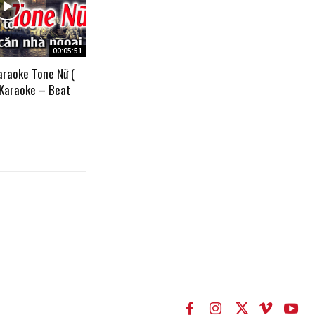
00:05:51
araoke Tone Nữ (
 Karaoke – Beat