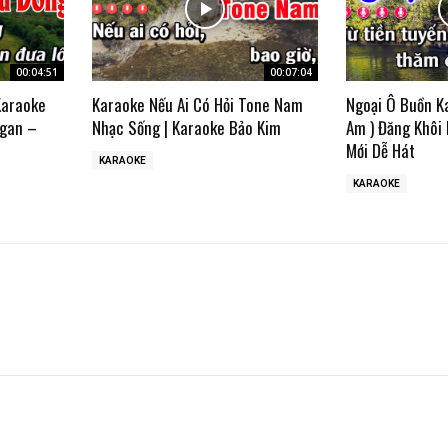
00:04:51
00:07:04
Karaoke
Karaoke Nếu Ai Có Hỏi Tone Nam
Ngoại Ô Buồn K
gan –
Nhạc Sống | Karaoke Bảo Kim
Am ) Đăng Khôi
Mới Dễ Hát
KARAOKE
KARAOKE