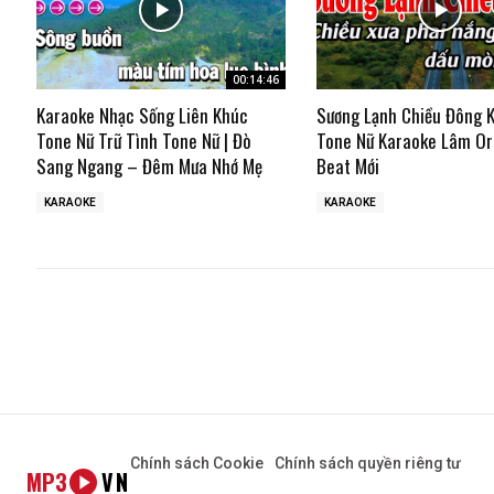
00:14:46
Karaoke Nhạc Sống Liên Khúc
Sương Lạnh Chiều Đông 
Tone Nữ Trữ Tình Tone Nữ | Đò
Tone Nữ Karaoke Lâm Or
Sang Ngang – Đêm Mưa Nhớ Mẹ
Beat Mới
KARAOKE
KARAOKE
Chính sách Cookie
Chính sách quyền riêng tư
MP3
VN