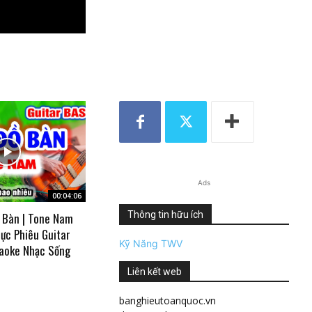
Ads
00:04:06
Thông tin hữu ích
 Bàn | Tone Nam
ực Phiêu Guitar
Kỹ Năng TWV
aoke Nhạc Sống
Liên kết web
banghieutoanquoc.vn