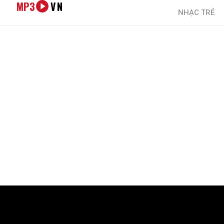
MP3
VN
NHẠC TRẺ