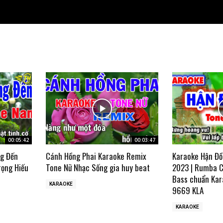
00:05:42
00:03:47
ng Đến
Cánh Hồng Phai Karaoke Remix
Karaoke Hận Đồ
rọng Hiếu
Tone Nữ Nhạc Sống gia huy beat
2023 | Rumba C
Bass chuẩn Kar
KARAOKE
9669 KLA
KARAOKE