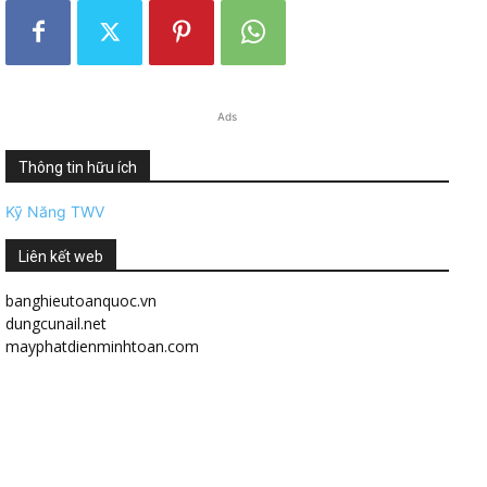
Ads
Thông tin hữu ích
Kỹ Năng TWV
Liên kết web
banghieutoanquoc.vn
dungcunail.net
mayphatdienminhtoan.com