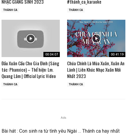
NHẠC GIÁNG SINH 2023
#thánh_ca_karaoke
THÁNH CA
THÁNH CA
00:04:07
00:41:19
Đầu Xuân Cầu Cho Gia Đình (Sáng
Chúa Chính Là Mùa Xuân, Xuân An
tác: Phanxico) – Thể hiện: Lm.
Lành | Liên Khúc Nhạc Xuân Mới
Quang Lâm | Official Lyric Video
Nhất 2023
THÁNH CA
THÁNH CA
Ads
Bài hát : Con sinh ra từ tình yêu Ngài … Thánh ca hay nhất