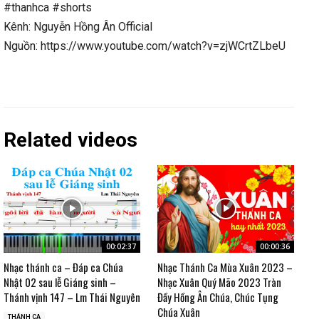
#thanhca #shorts
Kênh: Nguyễn Hồng Ân Official
Nguồn: https://www.youtube.com/watch?v=zjWCrtZLbeU
Related videos
00:02:37
00:00:36
Nhạc thánh ca – Đáp ca Chúa
Nhạc Thánh Ca Mùa Xuân 2023 –
Nhật 02 sau lễ Giáng sinh –
Nhạc Xuân Quý Mão 2023 Tràn
Thánh vịnh 147 – Lm Thái Nguyên
Đầy Hồng Ân Chúa, Chúc Tụng
Chúa Xuân
THÁNH CA