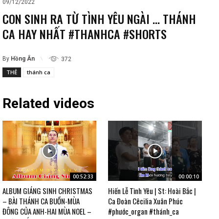
09/12/2022
CON SINH RA TỪ TÌNH YÊU NGÀI … THÁNH
CA HAY NHẤT #THANHCA #SHORTS
By
Hồng Ân
372
THẺ
thánh ca
Related videos
00:52:33
00:00:10
ALBUM GIÁNG SINH CHRISTMAS
Hiến Lễ Tình Yêu | St: Hoài Bắc |
– BÀI THÁNH CA BUỒN-MÙA
Ca Đoàn Cêcilia Xuân Phúc
ĐÔNG CỦA ANH-HAI MÙA NOEL –
#phước_organ #thánh_ca