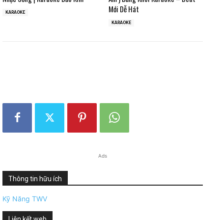
Mới Dễ Hát
KARAOKE
KARAOKE
Ads
Thông tin hữu ích
Kỹ Năng TWV
Liên kết web