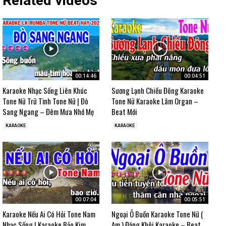
Related videos
00:14:46
00:04:51
Karaoke Nhạc Sống Liên Khúc
Sương Lạnh Chiều Đông Karaoke
Tone Nữ Trữ Tình Tone Nữ | Đò
Tone Nữ Karaoke Lâm Organ –
Sang Ngang – Đêm Mưa Nhớ Mẹ
Beat Mới
KARAOKE
KARAOKE
00:07:04
00:05:51
Karaoke Nếu Ai Có Hỏi Tone Nam
Ngoại Ô Buồn Karaoke Tone Nữ (
Nhạc Sống | Karaoke Bảo Kim
Am ) Đăng Khôi Karaoke – Beat