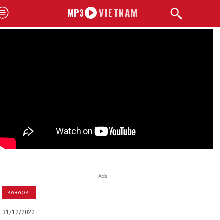
MP3
VIETNAM
Ads
KARAOKE
31/12/2022