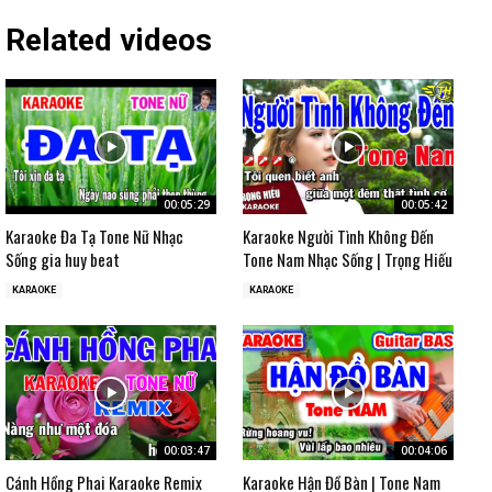
Related videos
00:05:29
00:05:42
Karaoke Đa Tạ Tone Nữ Nhạc
Karaoke Người Tình Không Đến
Sống gia huy beat
Tone Nam Nhạc Sống | Trọng Hiếu
KARAOKE
KARAOKE
00:03:47
00:04:06
Cánh Hồng Phai Karaoke Remix
Karaoke Hận Đồ Bàn | Tone Nam