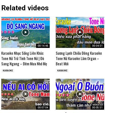
Related videos
00:14:46
00:04:51
Karaoke Nhạc Sống Liên Khúc
Sương Lạnh Chiều Đông Karaoke
Tone Nữ Trữ Tình Tone Nữ | Đò
Tone Nữ Karaoke Lâm Organ –
Sang Ngang – Đêm Mưa Nhớ Mẹ
Beat Mới
KARAOKE
KARAOKE
00:07:04
00:05:51