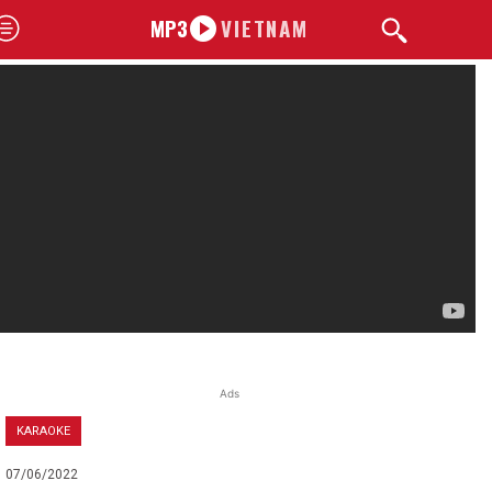
MP3
VIETNAM
Ads
KARAOKE
07/06/2022