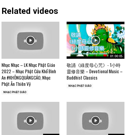
Related videos
01:00:05
Nhạc Nhạc – LK Nhạc Phật Giáo
敬誦《綠度母心咒》- 1小時
2022 – Nhạc Phật Cứu Khổ Bình
靈修音樂 – Devotional Music –
An #KHÔNGQUẢNGCÁO, Nhạc
Buddhist Classics
Phật Ân Thiên Vỹ
NHẠC PHẬT GIÁO
NHẠC PHẬT GIÁO