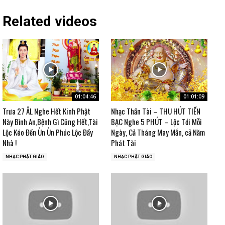
Related videos
01:04:46
01:01:09
Trưa 27 ÂL Nghe Hết Kinh Phật
Nhạc Thần Tài – THU HÚT TIỀN
Này Bình An,Bệnh Gì Cũng Hết,Tài
BẠC Nghe 5 PHÚT – Lộc Tới Mỗi
Lộc Kéo Đến Ùn Ùn Phúc Lộc Đầy
Ngày, Cả Tháng May Mắn, cả Năm
Nhà !
Phát Tài
NHẠC PHẬT GIÁO
NHẠC PHẬT GIÁO