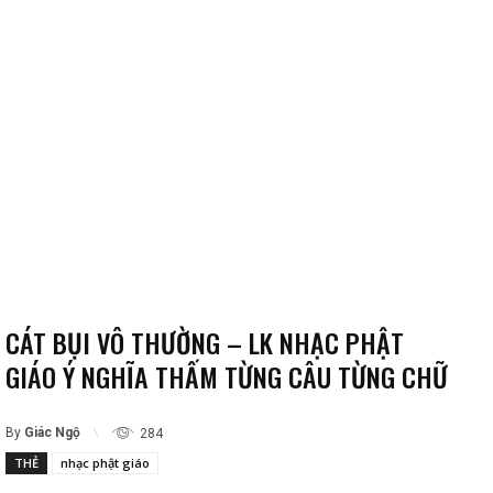
CÁT BỤI VÔ THƯỜNG – LK NHẠC PHẬT
GIÁO Ý NGHĨA THẤM TỪNG CÂU TỪNG CHỮ
By
Giác Ngộ
284
THẺ
nhạc phật giáo