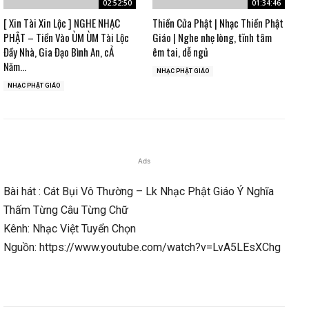
02:52:50
01:34:46
[ Xin Tài Xin Lộc ] NGHE NHẠC
Thiền Cửa Phật | Nhạc Thiền Phật
PHẬT – Tiền Vào ÙM ÙM Tài Lộc
Giáo | Nghe nhẹ lòng, tĩnh tâm
Đầy Nhà, Gia Đạo Bình An, cẢ
êm tai, dễ ngủ
Năm...
NHẠC PHẬT GIÁO
NHẠC PHẬT GIÁO
Ads
Bài hát : Cát Bụi Vô Thường – Lk Nhạc Phật Giáo Ý Nghĩa
Thấm Từng Câu Từng Chữ
Kênh: Nhạc Việt Tuyển Chọn
Nguồn: https://www.youtube.com/watch?v=LvA5LEsXChg