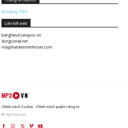
Kỹ Năng TWV
Liên kết web
banghieutoanquoc.vn
dungcunail.net
mayphatdienminhtoan.com
MP3
VN
Chính sách Cookie
Chính sách quyền riêng tư
© mp3-vn.com