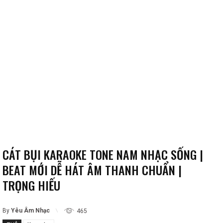
CÁT BỤI KARAOKE TONE NAM NHẠC SỐNG |
BEAT MỚI DỄ HÁT ÂM THANH CHUẨN |
TRỌNG HIẾU
By
Yêu Âm Nhạc
465