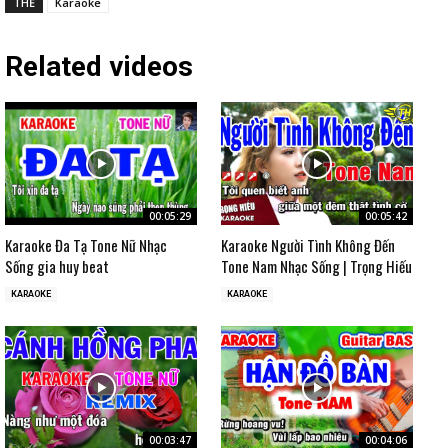
THẺ
Karaoke
Related videos
00:05:29
00:05:42
Karaoke Đa Tạ Tone Nữ Nhạc
Karaoke Người Tình Không Đến
Sống gia huy beat
Tone Nam Nhạc Sống | Trọng Hiếu
KARAOKE
KARAOKE
00:03:47
00:04:06