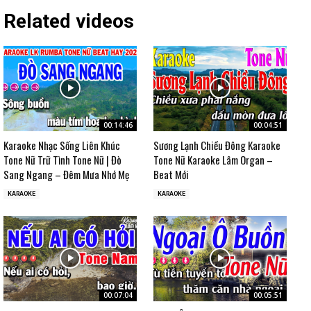
Related videos
00:14:46
00:04:51
Karaoke Nhạc Sống Liên Khúc
Sương Lạnh Chiều Đông Karaoke
Tone Nữ Trữ Tình Tone Nữ | Đò
Tone Nữ Karaoke Lâm Organ –
Sang Ngang – Đêm Mưa Nhớ Mẹ
Beat Mới
KARAOKE
KARAOKE
00:07:04
00:05:51