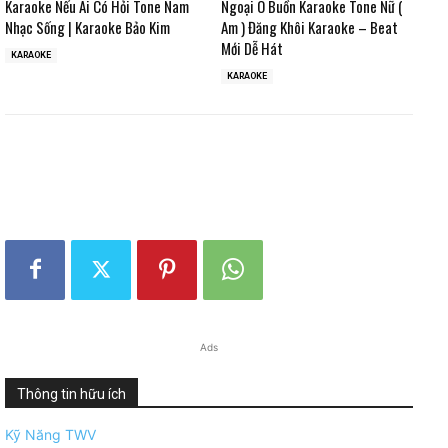
Karaoke Nếu Ai Có Hỏi Tone Nam
Ngoại Ô Buồn Karaoke Tone Nữ (
Nhạc Sống | Karaoke Bảo Kim
Am ) Đăng Khôi Karaoke – Beat
Mới Dễ Hát
KARAOKE
KARAOKE
Ads
Thông tin hữu ích
Kỹ Năng TWV