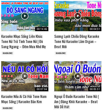
00:14:46
00:04:51
Karaoke Nhạc Sống Liên Khúc
Sương Lạnh Chiều Đông Karaoke
Tone Nữ Trữ Tình Tone Nữ | Đò
Tone Nữ Karaoke Lâm Organ –
Sang Ngang – Đêm Mưa Nhớ Mẹ
Beat Mới
KARAOKE
KARAOKE
00:07:04
00:05:51
Karaoke Nếu Ai Có Hỏi Tone Nam
Ngoại Ô Buồn Karaoke Tone Nữ (
Nhạc Sống | Karaoke Bảo Kim
Am ) Đăng Khôi Karaoke – Beat
Mới Dễ Hát
KARAOKE