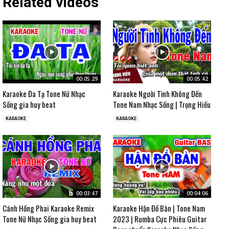
Related videos
00:05:29
00:05:42
Karaoke Đa Tạ Tone Nữ Nhạc
Karaoke Người Tình Không Đến
Sống gia huy beat
Tone Nam Nhạc Sống | Trọng Hiếu
KARAOKE
KARAOKE
00:03:47
00:04:06
Cánh Hồng Phai Karaoke Remix
Karaoke Hận Đồ Bàn | Tone Nam
Tone Nữ Nhạc Sống gia huy beat
2023 | Rumba Cực Phiêu Guitar