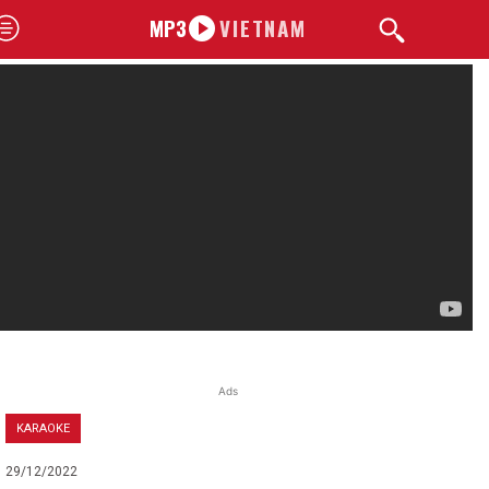
MP3
VIETNAM
Ads
KARAOKE
29/12/2022