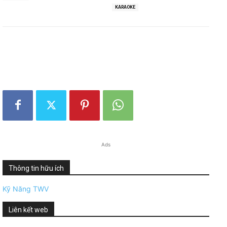
KARAOKE
Ads
Thông tin hữu ích
Kỹ Năng TWV
Liên kết web