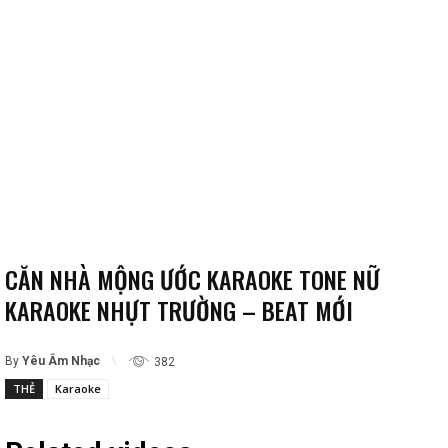
CĂN NHÀ MỘNG ƯỚC KARAOKE TONE NỮ
KARAOKE NHỰT TRƯỜNG – BEAT MỚI
By
Yêu Âm Nhạc
382
THẺ
Karaoke