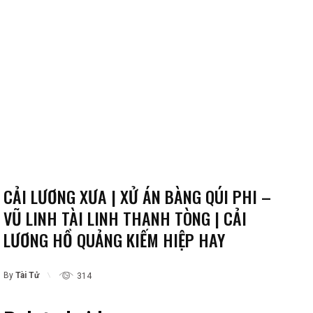
CẢI LƯƠNG XƯA | XỬ ÁN BÀNG QÚI PHI –
VŨ LINH TÀI LINH THANH TÒNG | CẢI
LƯƠNG HỒ QUẢNG KIẾM HIỆP HAY
By
Tài Tử
314