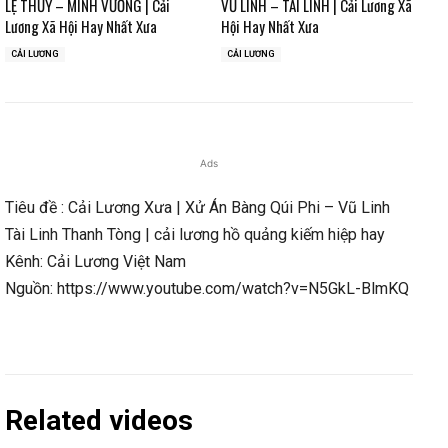
LỆ THỦY – MINH VƯƠNG | Cải
VŨ LINH – TÀI LINH | Cải Lương Xã
Lương Xã Hội Hay Nhất Xưa
Hội Hay Nhất Xưa
CẢI LƯƠNG
CẢI LƯƠNG
Ads
Tiêu đề : Cải Lương Xưa | Xử Án Bàng Qúi Phi – Vũ Linh
Tài Linh Thanh Tòng | cải lương hồ quảng kiếm hiệp hay
Kênh: Cải Lương Việt Nam
Nguồn: https://www.youtube.com/watch?v=N5GkL-BlmKQ
Related videos