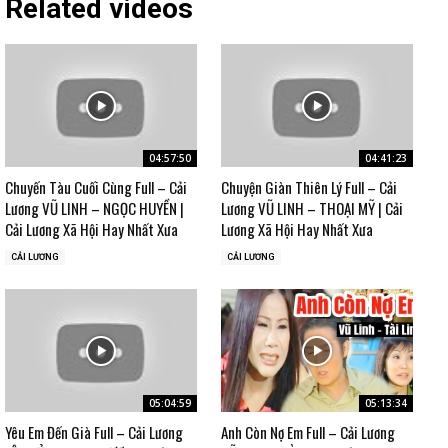
Related videos
04:57:50
04:41:23
Chuyến Tàu Cuối Cùng Full – Cải
Chuyện Giàn Thiên Lý Full – Cải
Lương VŨ LINH – NGỌC HUYỀN |
Lương VŨ LINH – THOẠI MỸ | Cải
Cải Lương Xã Hội Hay Nhất Xưa
Lương Xã Hội Hay Nhất Xưa
CẢI LƯƠNG
CẢI LƯƠNG
05:04:59
05:13:34
Yêu Em Đến Già Full – Cải Lương
Anh Còn Nợ Em Full – Cải Lương