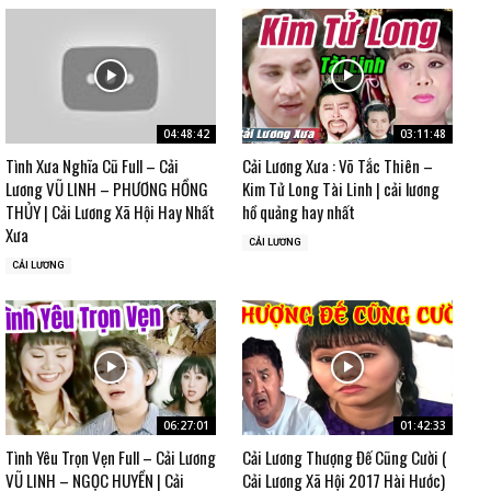
04:48:42
03:11:48
Tình Xưa Nghĩa Cũ Full – Cải
Cải Lương Xưa : Võ Tắc Thiên –
Lương VŨ LINH – PHƯƠNG HỒNG
Kim Tử Long Tài Linh | cải lương
THỦY | Cải Lương Xã Hội Hay Nhất
hồ quảng hay nhất
Xưa
CẢI LƯƠNG
CẢI LƯƠNG
06:27:01
01:42:33
Tình Yêu Trọn Vẹn Full – Cải Lương
Cải Lương Thượng Đế Cũng Cười (
VŨ LINH – NGỌC HUYỀN | Cải
Cải Lương Xã Hội 2017 Hài Hước)