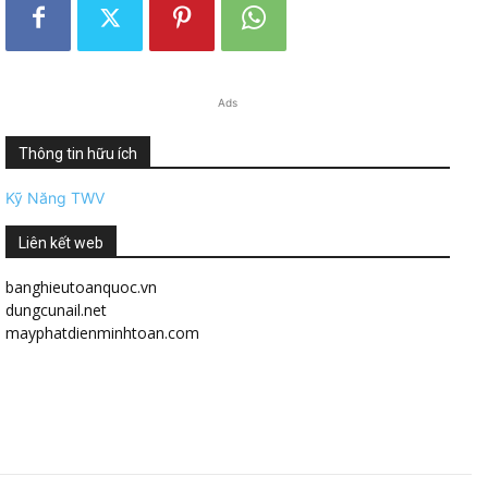
Ads
Thông tin hữu ích
Kỹ Năng TWV
Liên kết web
banghieutoanquoc.vn
dungcunail.net
mayphatdienminhtoan.com