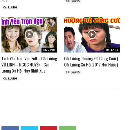
CẢI LƯƠNG
CẢI LƯƠNG
06:27:01
01:42:33
Tình Yêu Trọn Vẹn Full – Cải Lương
Cải Lương Thượng Đế Cũng Cười (
VŨ LINH – NGỌC HUYỀN | Cải
Cải Lương Xã Hội 2017 Hài Hước)
Lương Xã Hội Hay Nhất Xưa
CẢI LƯƠNG
CẢI LƯƠNG