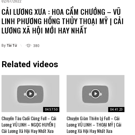
02/07/2022
CẢI LƯƠNG XƯA : HOA CẨM CHƯỚNG – VŨ
LINH PHƯƠNG HỒNG THỦY THOẠI MỸ | CẢI
LƯƠNG XÃ HỘI MỚI HAY NHẤT
By
Tài Tử
380
Related videos
04:57:50
04:41:23
Chuyến Tàu Cuối Cùng Full – Cải
Chuyện Giàn Thiên Lý Full – Cải
Lương VŨ LINH – NGỌC HUYỀN |
Lương VŨ LINH – THOẠI MỸ | Cải
Cải Lương Xã Hội Hay Nhất Xưa
Lương Xã Hội Hay Nhất Xưa