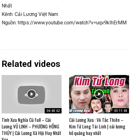
Nhất
Kênh: Cải Lương Việt Nam
Nguồn: https://www.youtube.com/watch?v=uqv9kIhErMM
Related videos
04:48:42
03:11:48
Tình Xưa Nghĩa Cũ Full – Cải
Cải Lương Xưa : Võ Tắc Thiên –
Lương VŨ LINH – PHƯƠNG HỒNG
Kim Tử Long Tài Linh | cải lương
THỦY | Cải Lương Xã Hội Hay Nhất
hồ quảng hay nhất
Xưa