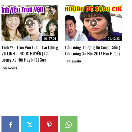
06:27:01
01:42:33
Tình Yêu Trọn Vẹn Full – Cải Lương
Cải Lương Thượng Đế Cũng Cười (
VŨ LINH – NGỌC HUYỀN | Cải
Cải Lương Xã Hội 2017 Hài Hước)
Lương Xã Hội Hay Nhất Xưa
CẢI LƯƠNG
CẢI LƯƠNG