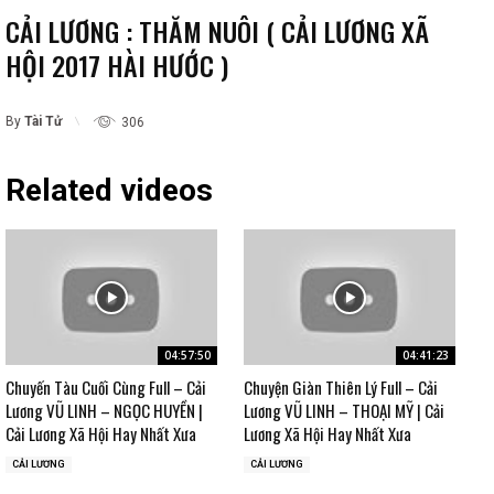
CẢI LƯƠNG : THĂM NUÔI ( CẢI LƯƠNG XÃ
HỘI 2017 HÀI HƯỚC )
By
Tài Tử
306
Related videos
04:57:50
04:41:23
Chuyến Tàu Cuối Cùng Full – Cải
Chuyện Giàn Thiên Lý Full – Cải
Lương VŨ LINH – NGỌC HUYỀN |
Lương VŨ LINH – THOẠI MỸ | Cải
Cải Lương Xã Hội Hay Nhất Xưa
Lương Xã Hội Hay Nhất Xưa
CẢI LƯƠNG
CẢI LƯƠNG