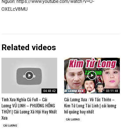
Nguồn: https://www.youtube.com/watch?v=O-
OXELcV8MU
Related videos
04:48:42
03:11:48
Tình Xưa Nghĩa Cũ Full – Cải
Cải Lương Xưa : Võ Tắc Thiên –
Lương VŨ LINH – PHƯƠNG HỒNG
Kim Tử Long Tài Linh | cải lương
THỦY | Cải Lương Xã Hội Hay Nhất
hồ quảng hay nhất
Xưa
CẢI LƯƠNG
CẢI LƯƠNG