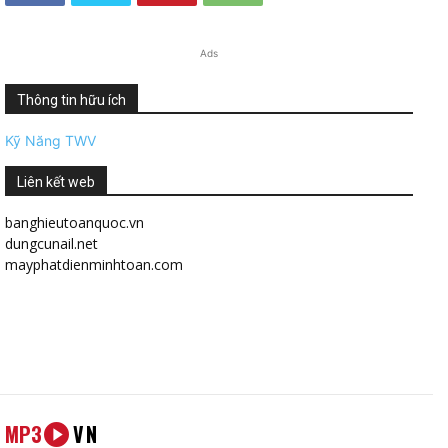
Ads
Thông tin hữu ích
Kỹ Năng TWV
Liên kết web
banghieutoanquoc.vn
dungcunail.net
mayphatdienminhtoan.com
MP3
VN