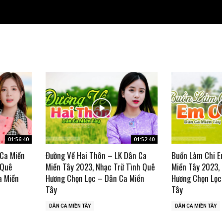
01:56:40
01:52:40
 Ca Miền
Đường Về Hai Thôn – LK Dân Ca
Buồn Làm Chi E
 Quê
Miền Tây 2023, Nhạc Trữ Tình Quê
Miền Tây 2023,
a Miền
Hương Chọn Lọc – Dân Ca Miền
Hương Chọn Lọc
Tây
Tây
DÂN CA MIỀN TÂY
DÂN CA MIỀN TÂY