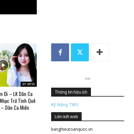
Ads
01:49:55
Thông tin hữu ích
m Ơi – LK Dân Ca
 Nhạc Trữ Tình Quê
Kỹ Năng TWV
 – Dân Ca Miền
Liên kết web
banghieutoanquoc.vn