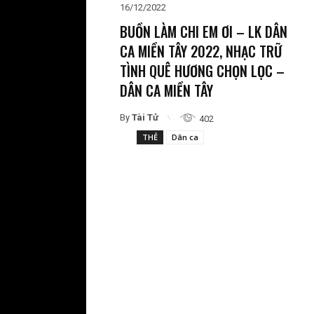
16/12/2022
BUỒN LÀM CHI EM ƠI – LK DÂN
CA MIỀN TÂY 2022, NHẠC TRỮ
TÌNH QUÊ HƯƠNG CHỌN LỌC –
DÂN CA MIỀN TÂY
By
Tài Tử
402
THẺ
Dân ca