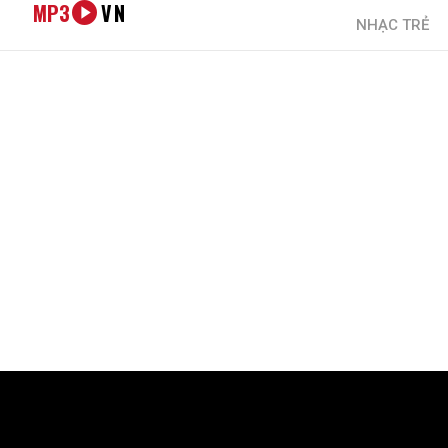
MP3
VN
NHẠC TRẺ