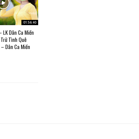
01:56:40
– LK Dân Ca Miền
 Trữ Tình Quê
 – Dân Ca Miền