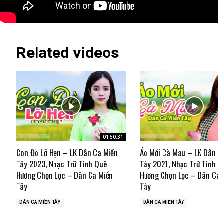
Related videos
01:50:31
Con Đò Lỡ Hẹn – LK Dân Ca Miền
Áo Mới Cà Mau – LK Dân
Tây 2023, Nhạc Trữ Tình Quê
Tây 2021, Nhạc Trữ Tình
Hương Chọn Lọc – Dân Ca Miền
Hương Chọn Lọc – Dân C
Tây
Tây
DÂN CA MIỀN TÂY
DÂN CA MIỀN TÂY