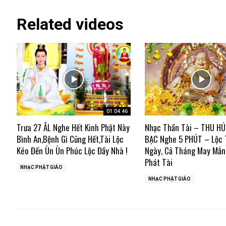
Related videos
01:04:46
Trưa 27 ÂL Nghe Hết Kinh Phật Này
Nhạc Thần Tài – THU HÚ
Bình An,Bệnh Gì Cũng Hết,Tài Lộc
BẠC Nghe 5 PHÚT – Lộc 
Kéo Đến Ùn Ùn Phúc Lộc Đầy Nhà !
Ngày, Cả Tháng May Mắn
Phát Tài
NHẠC PHẬT GIÁO
NHẠC PHẬT GIÁO