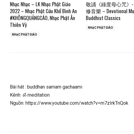
Nhạc Nhạc – LK Nhạc Phật Giáo
敬誦《綠度母心咒》-
2022 – Nhạc Phật Cứu Khổ Bình An
修音樂 – Devotional Mu
#KHÔNGQUẢNGCÁO, Nhạc Phật Ân
Buddhist Classics
Thiên Vỹ
NHẠC PHẬT GIÁO
NHẠC PHẬT GIÁO
Bài hát : buddhan sarnam gachaami
Kênh: ॐ meditation
Nguồn: https://www.youtube.com/watch?v=m7zIrkTnQok