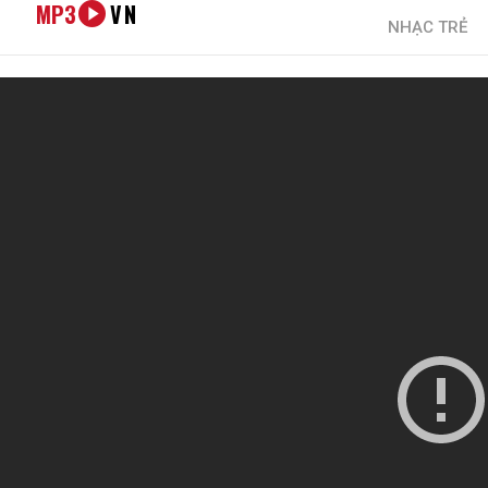
MP3
VN
NHẠC TRẺ