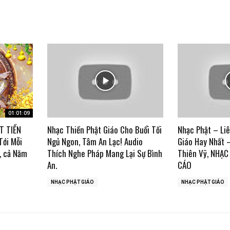
01:01:09
T TIỀN
Nhạc Thiền Phật Giáo Cho Buổi Tối
Nhạc Phật – Li
Tới Mỗi
Ngủ Ngon, Tâm An Lạc! Audio
Giáo Hay Nhất 
, cả Năm
Thích Nghe Pháp Mang Lại Sự Bình
Thiên Vỹ, NHẠ
An.
CÁO
NHẠC PHẬT GIÁO
NHẠC PHẬT GIÁO