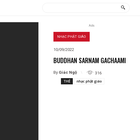
Ads
NHẠC PHẬT GIÁO
10/09/2022
BUDDHAN SARNAM GACHAAMI
By
Giác Ngộ
316
THẺ
nhạc phật giáo