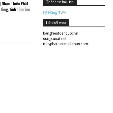
Thông tin hữu ích
| Nhạc Thiền Phật
 lòng, tĩnh tâm êm
Kỹ Năng TWV
Liên kết web
banghieutoanquoc.vn
dungcunail.net
mayphatdienminhtoan.com