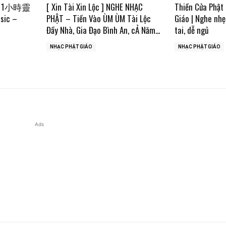
 1小時靈
[ Xin Tài Xin Lộc ] NGHE NHẠC
Thiền Cửa Phật 
sic –
PHẬT – Tiền Vào ÙM ÙM Tài Lộc
Giáo | Nghe nhẹ
Đầy Nhà, Gia Đạo Bình An, cẢ Năm...
tai, dễ ngủ
NHẠC PHẬT GIÁO
NHẠC PHẬT GIÁO
Ads