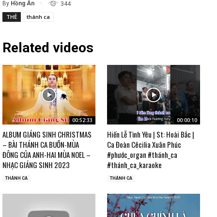
By
Hồng Ân
344
THẺ
thánh ca
Related videos
00:52:33
00:00:10
ALBUM GIÁNG SINH CHRISTMAS
Hiến Lễ Tình Yêu | St: Hoài Bắc |
– BÀI THÁNH CA BUỒN-MÙA
Ca Đoàn Cêcilia Xuân Phúc
ĐÔNG CỦA ANH-HAI MÙA NOEL –
#phước_organ #thánh_ca
NHẠC GIÁNG SINH 2023
#thánh_ca_karaoke
THÁNH CA
THÁNH CA