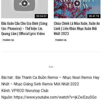
00:04:07
00:41:19
Đầu Xuân Cầu Cho Gia Đình (Sáng
Chúa Chính Là Mùa Xuân, Xuân An
tác: Phanxico) – Thể hiện: Lm.
Lành | Liên Khúc Nhạc Xuân Mới
Quang Lâm | Official Lyric Video
Nhất 2023
THÁNH CA
THÁNH CA
Ads
Bài hát : Bài Thánh Ca Buồn Remix – Nhạc Noel Remix Hay
Nhất – Nhạc Giáng Sinh Remix Mới Nhất 2022
Kênh: VPROD Nonstop Club
Nguồn: https://www.youtube.com/watch?v=jkZeiEzuSGo