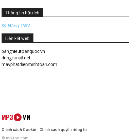
Thông tin hữu ích
Kỹ Năng TWV
Liên kết web
banghieutoanquoc.vn
dungcunail.net
mayphatdienminhtoan.com
MP3
VN
Chính sách Cookie
Chính sách quyền riêng tư
© mp3-vn.com