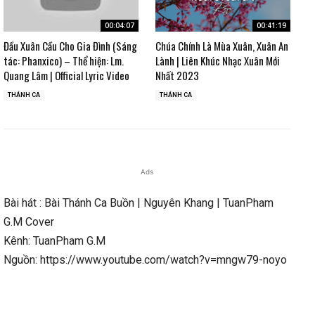
00:04:07
00:41:19
Đầu Xuân Cầu Cho Gia Đình (Sáng
Chúa Chính Là Mùa Xuân, Xuân An
tác: Phanxico) – Thể hiện: Lm.
Lành | Liên Khúc Nhạc Xuân Mới
Quang Lâm | Official Lyric Video
Nhất 2023
THÁNH CA
THÁNH CA
Ads
Bài hát : Bài Thánh Ca Buồn | Nguyên Khang | TuanPham
G.M Cover
Kênh: TuanPham G.M
Nguồn: https://www.youtube.com/watch?v=mngw79-noyo