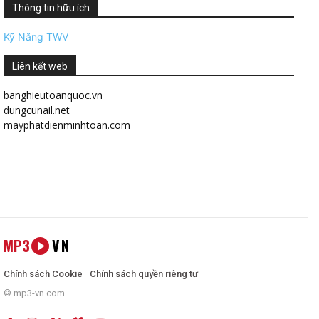
Thông tin hữu ích
Kỹ Năng TWV
Liên kết web
banghieutoanquoc.vn
dungcunail.net
mayphatdienminhtoan.com
MP3
VN
Chính sách Cookie
Chính sách quyền riêng tư
© mp3-vn.com