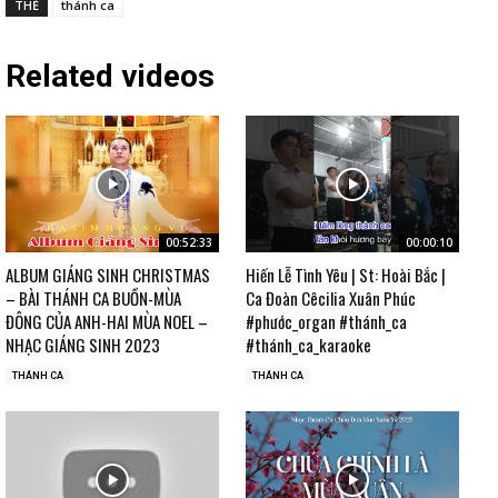
THẺ
thánh ca
Related videos
00:52:33
00:00:10
ALBUM GIÁNG SINH CHRISTMAS
Hiến Lễ Tình Yêu | St: Hoài Bắc |
– BÀI THÁNH CA BUỒN-MÙA
Ca Đoàn Cêcilia Xuân Phúc
ĐÔNG CỦA ANH-HAI MÙA NOEL –
#phước_organ #thánh_ca
NHẠC GIÁNG SINH 2023
#thánh_ca_karaoke
THÁNH CA
THÁNH CA