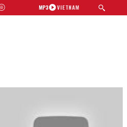
MP3
VIETNAM