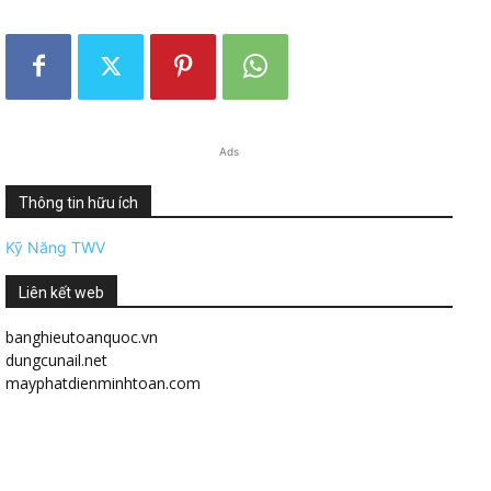
Ads
Thông tin hữu ích
Kỹ Năng TWV
Liên kết web
banghieutoanquoc.vn
dungcunail.net
mayphatdienminhtoan.com