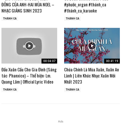
ĐÔNG CỦA ANH-HAI MÙA NOEL –
#phước_organ #thánh_ca
NHẠC GIÁNG SINH 2023
#thánh_ca_karaoke
THÁNH CA
THÁNH CA
00:04:07
00:41:19
Đầu Xuân Cầu Cho Gia Đình (Sáng
Chúa Chính Là Mùa Xuân, Xuân An
tác: Phanxico) – Thể hiện: Lm.
Lành | Liên Khúc Nhạc Xuân Mới
Quang Lâm | Official Lyric Video
Nhất 2023
THÁNH CA
THÁNH CA
Ads