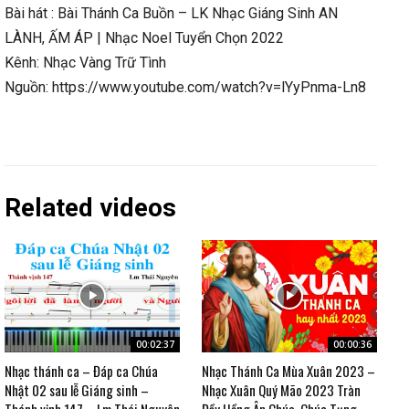
Bài hát : Bài Thánh Ca Buồn – LK Nhạc Giáng Sinh AN
LÀNH, ẤM ÁP | Nhạc Noel Tuyển Chọn 2022
Kênh: Nhạc Vàng Trữ Tình
Nguồn: https://www.youtube.com/watch?v=lYyPnma-Ln8
Related videos
00:02:37
00:00:36
Nhạc thánh ca – Đáp ca Chúa
Nhạc Thánh Ca Mùa Xuân 2023 –
Nhật 02 sau lễ Giáng sinh –
Nhạc Xuân Quý Mão 2023 Tràn
Thánh vịnh 147 – Lm Thái Nguyên
Đầy Hồng Ân Chúa, Chúc Tụng