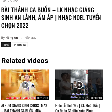
13/12/2022
BÀI THÁNH CA BUỒN – LK NHẠC GIÁNG
SINH AN LÀNH, ẤM ÁP | NHẠC NOEL TUYỂN
CHỌN 2022
By
Hồng Ân
337
THẺ
thánh ca
Related videos
00:52:33
00:00:10
ALBUM GIÁNG SINH CHRISTMAS
Hiến Lễ Tình Yêu | St: Hoài Bắc |
– BÀI THÁNH CA BUỒN-MÙA
Ca Đoàn Cêcilia Xuân Phúc