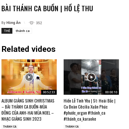
BÀI THÁNH CA BUỒN | HỒ LỆ THU
By
Hồng Ân
352
THẺ
thánh ca
Related videos
00:52:33
00:00:10
ALBUM GIÁNG SINH CHRISTMAS
Hiến Lễ Tình Yêu | St: Hoài Bắc |
– BÀI THÁNH CA BUỒN-MÙA
Ca Đoàn Cêcilia Xuân Phúc
ĐÔNG CỦA ANH-HAI MÙA NOEL –
#phước_organ #thánh_ca
NHẠC GIÁNG SINH 2023
#thánh_ca_karaoke
THÁNH CA
THÁNH CA