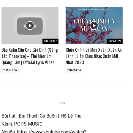
00:04:07
00:41:19
Đầu Xuân Cầu Cho Gia Đình (Sáng
Chúa Chính Là Mùa Xuân, Xuân An
tác: Phanxico) – Thể hiện: Lm.
Lành | Liên Khúc Nhạc Xuân Mới
Quang Lâm | Official Lyric Video
Nhất 2023
THÁNH CA
THÁNH CA
Ads
Bài hát : Bài Thánh Ca Buồn | Hồ Lệ Thu
Kênh: POPS MUSIC
Nguồn: https://www.youtube.com/watch?