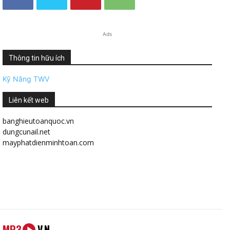
Ads
Thông tin hữu ích
Kỹ Năng TWV
Liên kết web
banghieutoanquoc.vn
dungcunail.net
mayphatdienminhtoan.com
MP3
VN