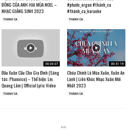
ĐÔNG CỦA ANH-HAI MÙA NOEL –
#phước_organ #thánh_ca
NHẠC GIÁNG SINH 2023
#thánh_ca_karaoke
THÁNH CA
THÁNH CA
00:04:07
00:41:19
Đầu Xuân Cầu Cho Gia Đình (Sáng
Chúa Chính Là Mùa Xuân, Xuân An
tác: Phanxico) – Thể hiện: Lm.
Lành | Liên Khúc Nhạc Xuân Mới
Quang Lâm | Official Lyric Video
Nhất 2023
THÁNH CA
THÁNH CA
Ads