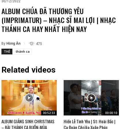
30/12/2022
ALBUM CHÚA ĐÃ THƯƠNG YÊU
(IMPRIMATUR) – NHẠC SĨ MAI LỢI | NHẠC
THÁNH CA HAY NHẤT HIỆN NAY
By
Hồng Ân
475
THẺ
thánh ca
Related videos
00:52:33
00:00:10
ALBUM GIÁNG SINH CHRISTMAS
Hiến Lễ Tình Yêu | St: Hoài Bắc |
– BÀI THÁNH CA BUỒN-MÙA
Ca Đoàn Cêcilia Xuân Phúc