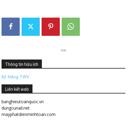
Ads
Thông tin hữu ích
Kỹ Năng TWV
Liên kết web
banghieutoanquoc.vn
dungcunail.net
mayphatdienminhtoan.com