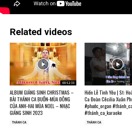
Related videos
00:52:33
ALBUM GIÁNG SINH CHRISTMAS –
Hiến Lễ Tình Yêu | St: Ho
BÀI THÁNH CA BUỒN-MÙA ĐÔNG
Ca Đoàn Cêcilia Xuân Ph
CỦA ANH-HAI MÙA NOEL – NHẠC
#phước_organ #thánh_c
GIÁNG SINH 2023
#thánh_ca_karaoke
THÁNH CA
THÁNH CA