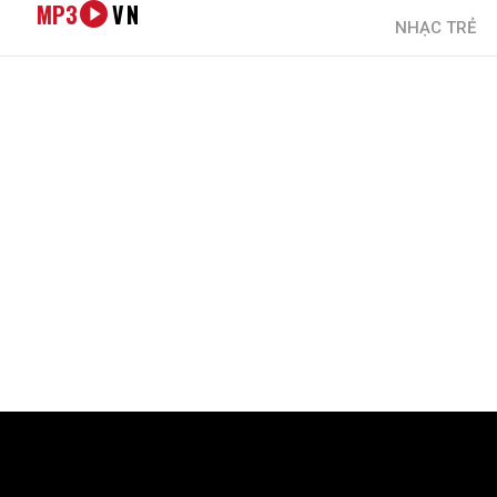
MP3
VN
NHẠC TRẺ