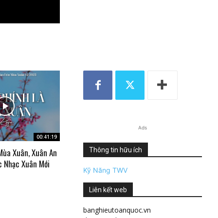
Ads
00:41:19
Thông tin hữu ích
Mùa Xuân, Xuân An
c Nhạc Xuân Mới
Kỹ Năng TWV
Liên kết web
banghieutoanquoc.vn