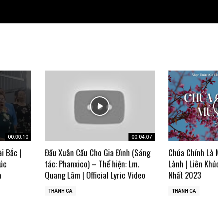
00:00:10
00:04:07
ài Bắc |
Đầu Xuân Cầu Cho Gia Đình (Sáng
Chúa Chính Là 
úc
tác: Phanxico) – Thể hiện: Lm.
Lành | Liên Khú
a
Quang Lâm | Official Lyric Video
Nhất 2023
THÁNH CA
THÁNH CA