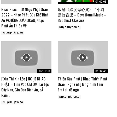
01:00:05
Nhạc Nhạc – LK Nhạc Phật Giáo
敬誦《綠度母心咒》- 1小時
2022 – Nhạc Phật Cứu Khổ Bình
靈修音樂 – Devotional Music –
An #KHÔNGQUẢNGCÁO, Nhạc
Buddhist Classics
Phật Ân Thiên Vỹ
NHẠC PHẬT GIÁO
NHẠC PHẬT GIÁO
02:52:50
01:34:46
[ Xin Tài Xin Lộc ] NGHE NHẠC
Thiền Cửa Phật | Nhạc Thiền Phật
PHẬT – Tiền Vào ÙM ÙM Tài Lộc
Giáo | Nghe nhẹ lòng, tĩnh tâm
Đầy Nhà, Gia Đạo Bình An, cẢ
êm tai, dễ ngủ
Năm...
NHẠC PHẬT GIÁO
NHẠC PHẬT GIÁO