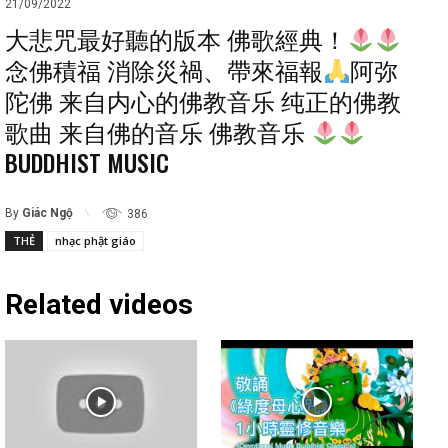
21/09/2022
大悲咒最好聽的版本 佛歌經典！
念佛積福 消除災禍、帶來福報
阿弥
陀佛 来自内心的佛教音乐 纯正的佛教
歌曲 来自佛的音乐 佛教音乐
BUDDHIST MUSIC
By
Giác Ngộ
386
THẺ
nhạc phật giáo
Related videos