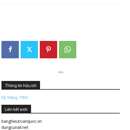
Ads
Thông tin hữu ích
Kỹ Năng TWV
Liên kết web
banghieutoanquoc.vn
dungcunail.net