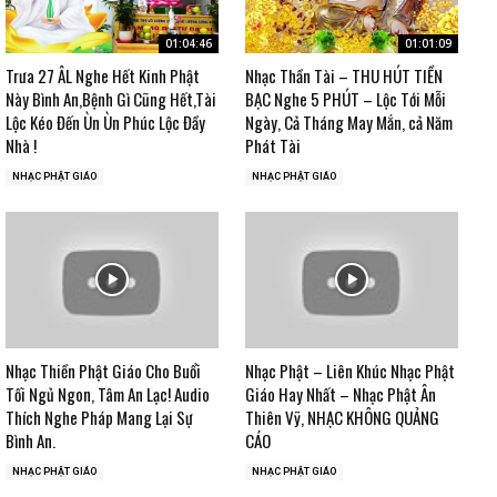
01:04:46
01:01:09
Trưa 27 ÂL Nghe Hết Kinh Phật
Nhạc Thần Tài – THU HÚT TIỀN
Này Bình An,Bệnh Gì Cũng Hết,Tài
BẠC Nghe 5 PHÚT – Lộc Tới Mỗi
Lộc Kéo Đến Ùn Ùn Phúc Lộc Đầy
Ngày, Cả Tháng May Mắn, cả Năm
Nhà !
Phát Tài
NHẠC PHẬT GIÁO
NHẠC PHẬT GIÁO
Nhạc Thiền Phật Giáo Cho Buổi
Nhạc Phật – Liên Khúc Nhạc Phật
Tối Ngủ Ngon, Tâm An Lạc! Audio
Giáo Hay Nhất – Nhạc Phật Ân
Thích Nghe Pháp Mang Lại Sự
Thiên Vỹ, NHẠC KHÔNG QUẢNG
Bình An.
CÁO
NHẠC PHẬT GIÁO
NHẠC PHẬT GIÁO