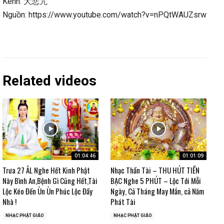
Kênh: 大悲咒
Nguồn: https://www.youtube.com/watch?v=nPQtWAUZsrw
Related videos
01:04:46
01:01:09
Trưa 27 ÂL Nghe Hết Kinh Phật
Nhạc Thần Tài – THU HÚT TIỀN
Này Bình An,Bệnh Gì Cũng Hết,Tài
BẠC Nghe 5 PHÚT – Lộc Tới Mỗi
Lộc Kéo Đến Ùn Ùn Phúc Lộc Đầy
Ngày, Cả Tháng May Mắn, cả Năm
Nhà !
Phát Tài
NHẠC PHẬT GIÁO
NHẠC PHẬT GIÁO