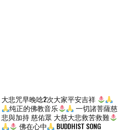
大悲咒早晚唸2次大家平安吉祥
纯正的佛教音乐
一切諸菩薩慈
悲與加持 慈佑眾 大慈大悲救苦救難
佛在心中
BUDDHIST SONG