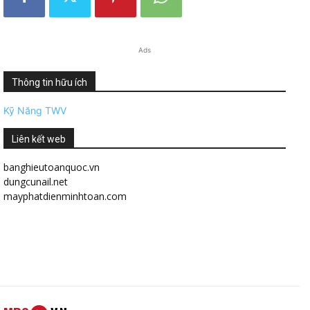
Ads
Thông tin hữu ích
Kỹ Năng TWV
Liên kết web
banghieutoanquoc.vn
dungcunail.net
mayphatdienminhtoan.com