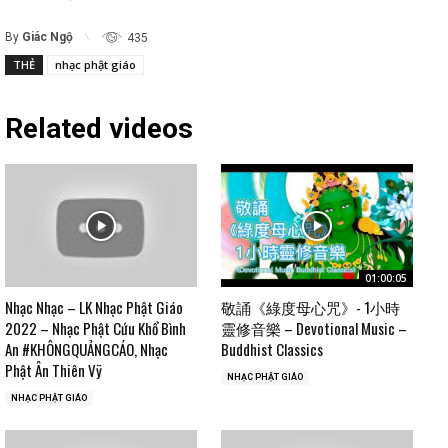
By
Giác Ngộ
435
THẺ
nhạc phật giáo
Related videos
01:00:05
Nhạc Nhạc – LK Nhạc Phật Giáo
敬誦《綠度母心咒》- 1小時
2022 – Nhạc Phật Cứu Khổ Bình
靈修音樂 – Devotional Music –
An #KHÔNGQUẢNGCÁO, Nhạc
Buddhist Classics
Phật Ân Thiên Vỹ
NHẠC PHẬT GIÁO
NHẠC PHẬT GIÁO