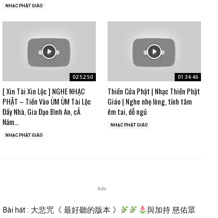
NHẠC PHẬT GIÁO
02:52:50
01:34:46
[ Xin Tài Xin Lộc ] NGHE NHẠC
Thiền Cửa Phật | Nhạc Thiền Phật
PHẬT – Tiền Vào ÙM ÙM Tài Lộc
Giáo | Nghe nhẹ lòng, tĩnh tâm
Đầy Nhà, Gia Đạo Bình An, cẢ
êm tai, dễ ngủ
Năm...
NHẠC PHẬT GIÁO
NHẠC PHẬT GIÁO
Ads
Bài hát : 大悲咒《 最好聽的版本 》
與加持 慈佑眾