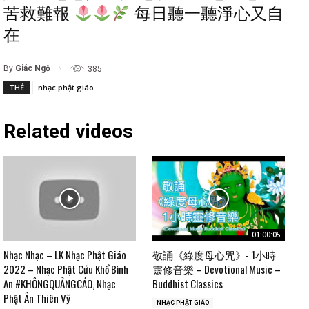
苦救難報
每日聽一聽淨心又自
在
By
Giác Ngộ
385
THẺ
nhạc phật giáo
Related videos
01:00:05
Nhạc Nhạc – LK Nhạc Phật Giáo
敬誦《綠度母心咒》- 1小時
2022 – Nhạc Phật Cứu Khổ Bình
靈修音樂 – Devotional Music –
An #KHÔNGQUẢNGCÁO, Nhạc
Buddhist Classics
Phật Ân Thiên Vỹ
NHẠC PHẬT GIÁO