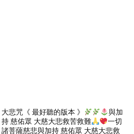
大悲咒《 最好聽的版本 》
與加
持 慈佑眾 大慈大悲救苦救難
一切
諸菩薩慈悲與加持 慈佑眾 大慈大悲救