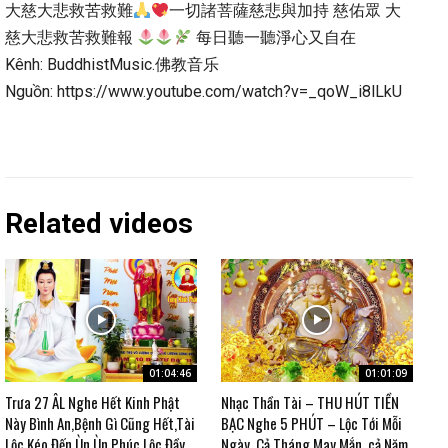
大慈大悲救苦救難
一切諸菩薩慈悲與加持 慈佑眾 大
慈大悲救苦救難報
每日聽一聽淨心又自在
Kênh: BuddhistMusic.佛教音乐
Nguồn: https://www.youtube.com/watch?v=_qoW_i8lLkU
Related videos
01:04:46
01:01:09
Trưa 27 ÂL Nghe Hết Kinh Phật
Nhạc Thần Tài – THU HÚT TIỀN
Này Bình An,Bệnh Gì Cũng Hết,Tài
BẠC Nghe 5 PHÚT – Lộc Tới Mỗi
Lộc Kéo Đến Ùn Ùn Phúc Lộc Đầy
Ngày, Cả Tháng May Mắn, cả Năm