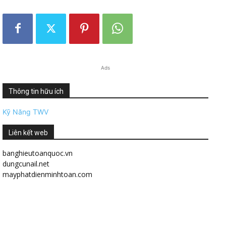
Ads
Thông tin hữu ích
Kỹ Năng TWV
Liên kết web
banghieutoanquoc.vn
dungcunail.net
mayphatdienminhtoan.com